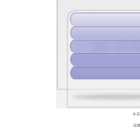
本系
温馨