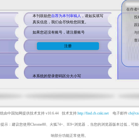
在作者
本刊鼓励您
自荐为本刊审稿人
，请如实填写
投
真实信息，我们会尽快给您回复。
跟
如果您还没有账号，请注册账号
与
查
本系统的登录密码区分大小写
统由中国知网提供技术支持
v10.6.44
技术支持:
http://find.cb.cnki.net
电子邮件:
cb@cnk
提示：建议您使用Chrome80、火狐74+、IE9+浏览器 ，当您的浏览器版本过低，可
响部分功能正常使用。